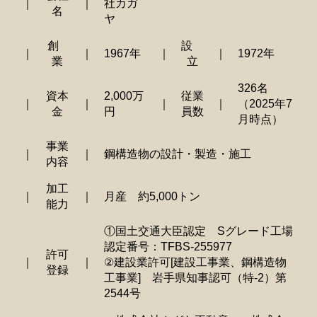
｜
｜
社カガ
名
ヤ
創
設
｜
｜
1967年
｜
｜
1972年
業
立
326名
資本
2,000万
従業
｜
｜
｜
｜
（2025年7
金
円
員数
月時点）
事業
｜
｜
鋼構造物の設計・製造・施工
内容
加工
｜
｜
月産 約5,000トン
能力
①国土交通大臣認定 Sグレード工場
認定番号：TFBS-255977
許可
｜
｜
②建設業許可[建設工事業、鋼構造物
登録
工事業] 岩手県知事認可（特-2）第
2544号