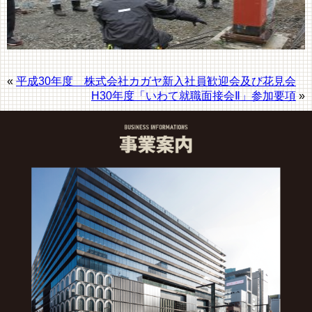
«
平成30年度 株式会社カガヤ新入社員歓迎会及び花見会
H30年度「いわて就職面接会Ⅱ」参加要項
»